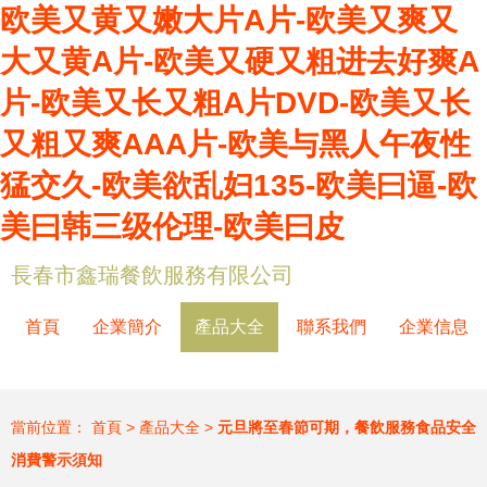
欧美又黄又嫩大片A片-欧美又爽又
大又黄A片-欧美又硬又粗进去好爽A
片-欧美又长又粗A片DVD-欧美又长
又粗又爽AAA片-欧美与黑人午夜性
猛交久-欧美欲乱妇135-欧美曰逼-欧
美曰韩三级伦理-欧美曰皮
長春市鑫瑞餐飲服務有限公司
首頁
企業簡介
產品大全
聯系我們
企業信息
當前位置：
首頁
>
產品大全
>
元旦將至春節可期，餐飲服務食品安全
消費警示須知