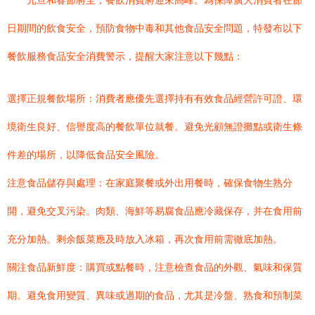
元旦和春節將至，餐飲消費將迎來高峰。為保障廣大消費者在節
日期間的飲食安全，預防食物中毒和其他食品安全問題，特發布以下
餐飲服務食品安全消費警示，提醒大家注意以下幾點：
選擇正規餐飲場所：消費者應優先選擇持有有效食品經營許可證、環
境衛生良好、信譽度高的餐飲單位就餐。避免光顧無證攤點或衛生條
件差的場所，以降低食品安全風險。
注意食品儲存與處理：在家庭聚餐或外出用餐時，確保食物生熟分
開，避免交叉污染。肉類、海鮮等易腐食品應冷藏保存，并在食用前
充分加熱。剩余飯菜應及時放入冰箱，再次食用前需徹底加熱。
關注食品新鮮度：購買或點餐時，注意檢查食品的外觀、氣味和保質
期。避免食用變質、異味或過期的食品，尤其是冷盤、熟食和預制菜