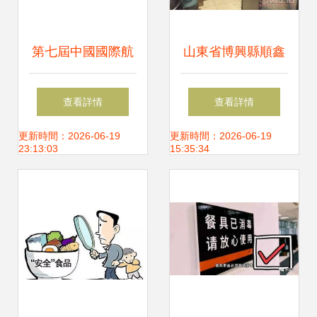
第七屆中國國際航
山東省博興縣順鑫
空郵輪列車食品飲
鼎盛節能廚房設備
查看詳情
查看詳情
料及用品服務展全
廠 優質食品飲料加
更新時間：2026-06-19
更新時間：2026-06-19
23:13:03
15:35:34
球預熱啟幕 引領交
工設備供應商，熱
通餐飲服務新紀元
賣促銷進行中