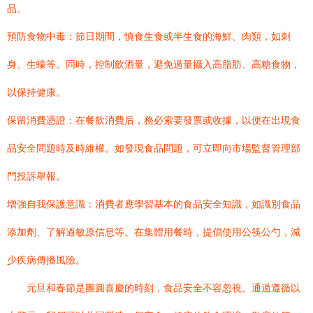
品。
預防食物中毒：節日期間，慎食生食或半生食的海鮮、肉類，如刺
身、生蠔等。同時，控制飲酒量，避免過量攝入高脂肪、高糖食物，
以保持健康。
保留消費憑證：在餐飲消費后，務必索要發票或收據，以便在出現食
品安全問題時及時維權。如發現食品問題，可立即向市場監督管理部
門投訴舉報。
增強自我保護意識：消費者應學習基本的食品安全知識，如識別食品
添加劑、了解過敏原信息等。在集體用餐時，提倡使用公筷公勺，減
少疾病傳播風險。
元旦和春節是團圓喜慶的時刻，食品安全不容忽視。通過遵循以