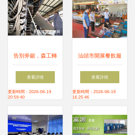
告別斧鋸，森工轉
汕頭市開展餐飲服
型 餐飲服務開辟綠
務突擊檢查 全力守
查看詳情
查看詳情
色新紅利
護節日期間食品安
更新時間：2026-06-19
更新時間：2026-06-19
20:59:40
16:25:46
全